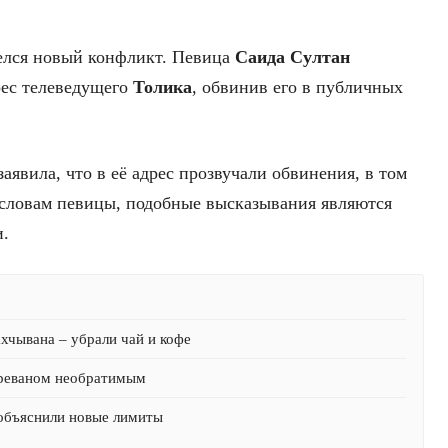
релся новый конфликт. Певица
Саида Султан
рес телеведущего
Толика
, обвинив его в публичных
явила, что в её адрес прозвучали обвинения, в том
 словам певицы, подобные высказывания являются
и.
хчывана – убрали чай и кофе
Ереваном необратимым
 объяснили новые лимиты