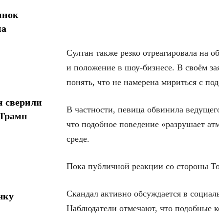
ынок
на
Султан также резко отреагировала на о
и положение в шоу-бизнесе. В своём за
понять, что не намерена мириться с п
н сверили
В частности, певица обвинила ведущего
 Трамп
что подобное поведение «разрушает ат
среде.
Пока публичной реакции со стороны То
Скандал активно обсуждается в социал
чку
Наблюдатели отмечают, что подобные к