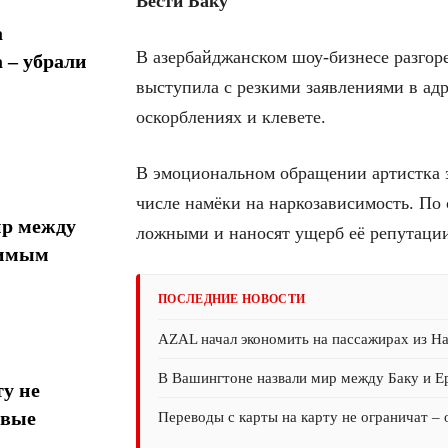
Вести Баку
а
В азербайджанском шоу-бизнесе разго
 – убрали
выступила с резкими заявлениями в ад
оскорблениях и клевете.
В эмоциональном обращении артистка за
числе намёки на наркозависимость. По
ир между
ложными и наносят ущерб её репутаци
тимым
ПОСЛЕДНИЕ НОВОСТИ
AZAL начал экономить на пассажирах из На
В Вашингтоне назвали мир между Баку и 
у не
овые
Переводы с карты на карту не ограничат –