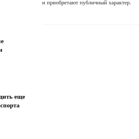
и приобретают публичный характер.
ие
Поделиться
м
дить еще
аспорта