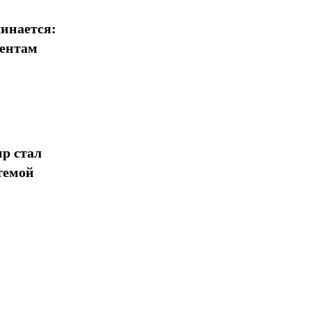
инается:
иентам
р стал
темой