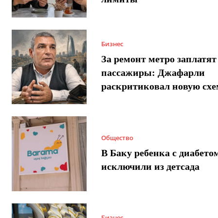
Бизнес
За ремонт метро заплатят
пассажиры: Джафарли
раскритиковал новую схе
Общество
В Баку ребенка с диабето
исключили из детсада
Бизнес