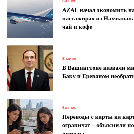
Бизнес
AZAL начал экономить н
пассажирах из Нахчывана
чай и кофе
В мире
В Вашингтоне назвали м
Баку и Ереваном необра
Бизнес
Переводы с карты на карт
ограничат – объяснили н
лимиты