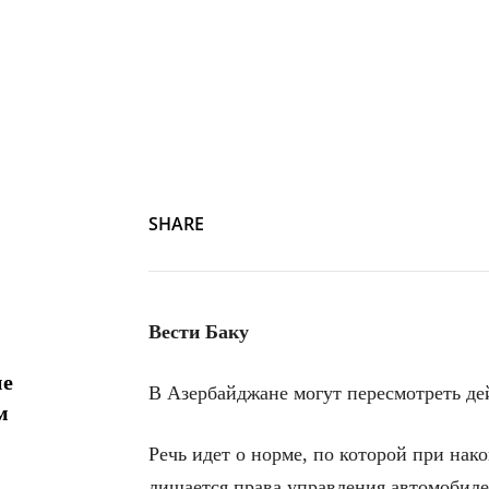
SHARE
Вести Баку
ие
В Азербайджане могут пересмотреть д
м
Речь идет о норме, по которой при на
лишается права управления автомобиле