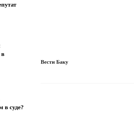
епутат
н
 в
Вести Баку
в
Поделиться
 в суде?