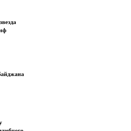
звезда
миф
байджана
у
учебного