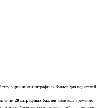
ействующий лимит штрафных баллов для водителей.
коплении
20 штрафных баллов
водитель временно
м. Как сообщается, соответствующий законопроект