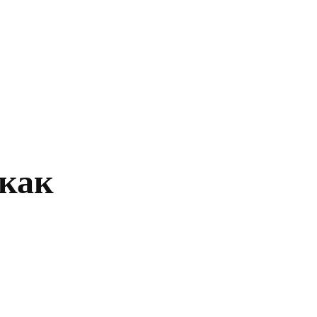
Главная
Политика
Бизнес
Обществ
 как