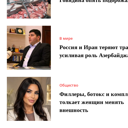
Говядина опять подорожа
В мире
Россия и Иран теряют тра
усиливая роль Азербайдж
Общество
Филлеры, ботокс и компл
толкает женщин менять
внешность