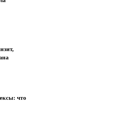
ла
Поделиться
нзит,
ана
ексы: что