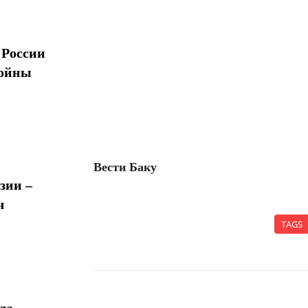
 России
войны
Вести Баку
зии –
ч
TAGS