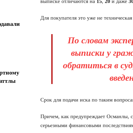
выписке отличаются на
15
,
20
и даже
3
Для покупателя это уже не техническа
одавали
По словам эксп
выписки у граж
обратиться в суд
ортному
введе
шаттлы
Срок для подачи иска по таким вопросам
Причем, как предупреждает Османлы, с
серьезными финансовыми последствиями