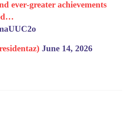
nd ever-greater achievements
hed…
I5maUUC2o
residentaz)
June 14, 2026