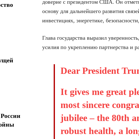
доверие с президентом США. Он отмети
рство
основу для дальнейшего развития связе
инвестициях, энергетике, безопасност
Глава государства выразил уверенност
усилия по укреплению партнерства и р
дущей
Dear President Tru
It gives me great p
most sincere congr
 России
jubilee – the 80th 
войны
robust health, a lon