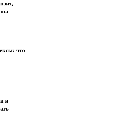
нзит,
ана
ексы: что
и и
ать