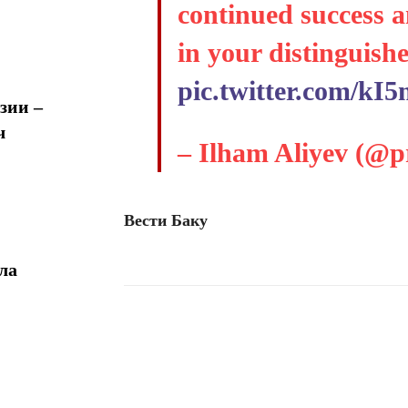
continued success a
in your distinguis
pic.twitter.com/k
зии –
ч
– Ilham Aliyev (@p
Вести Баку
ла
Поделиться