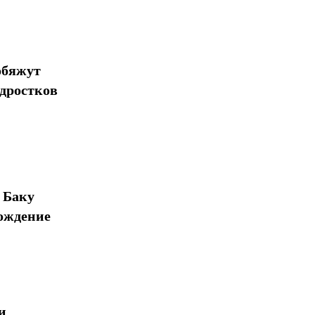
обяжут
одростков
 Баку
ождение
и