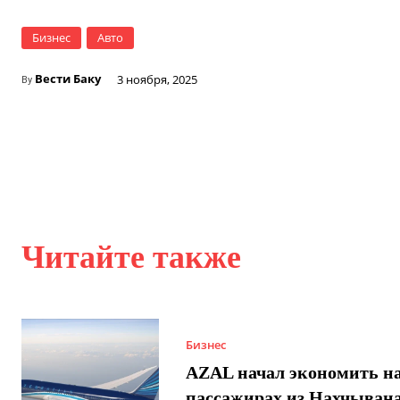
Бизнес
Авто
Вести Баку
3 ноября, 2025
By
Читайте также
Бизнес
AZAL начал экономить н
пассажирах из Нахчывана