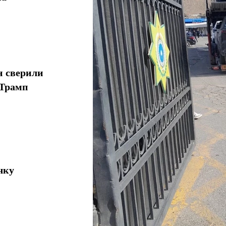
н сверили
 Трамп
чку