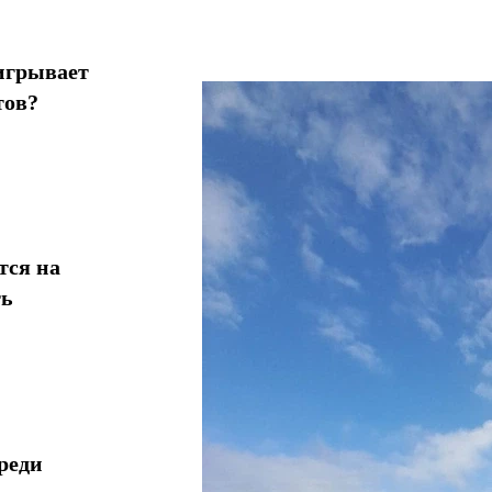
игрывает
тов?
тся на
ть
реди