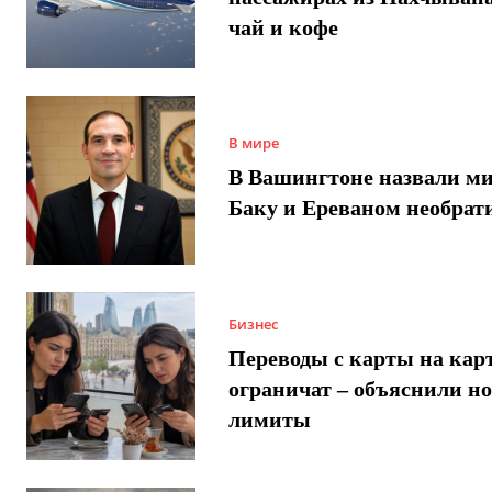
чай и кофе
В мире
В Вашингтоне назвали м
Баку и Ереваном необра
Бизнес
Переводы с карты на карт
ограничат – объяснили н
лимиты