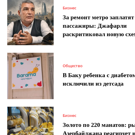
Бизнес
За ремонт метро заплатят
пассажиры: Джафарли
раскритиковал новую схе
Общество
В Баку ребенка с диабето
исключили из детсада
Бизнес
Золото по 220 манатов: р
Азербайджана реагирует 