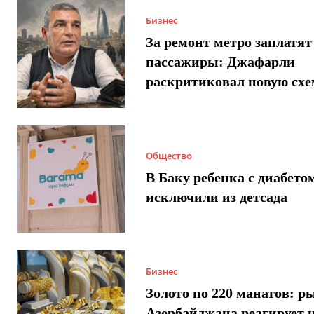
Бизнес
За ремонт метро заплатят
пассажиры: Джафарли
раскритиковал новую схе
Общество
В Баку ребенка с диабето
исключили из детсада
Бизнес
Золото по 220 манатов: р
Азербайджана реагирует 