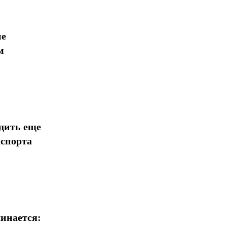
Поделиться
ие
м
дить еще
аспорта
инается: