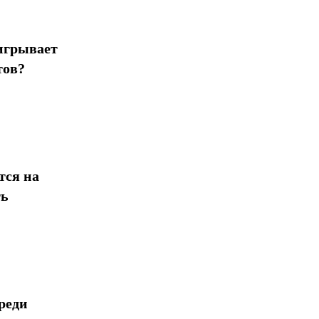
игрывает
тов?
тся на
ть
реди