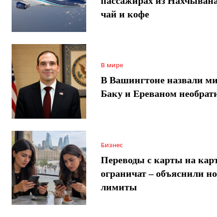
пассажирах из Нахчывана
чай и кофе
В мире
В Вашингтоне назвали м
Баку и Ереваном необра
Бизнес
Переводы с карты на карт
ограничат – объяснили н
лимиты