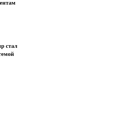
иентам
р стал
темой