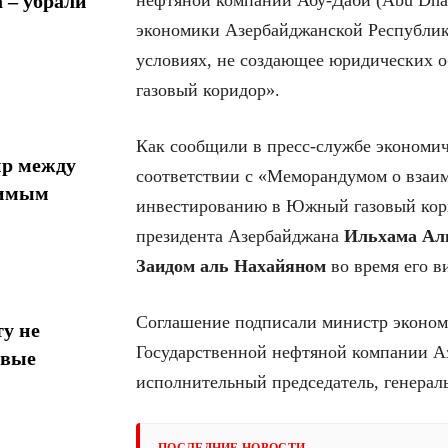
 – убрали
нефтяной компании Абу-Даби (Abu Dha
экономики Азербайджанской Республик
условиях, не создающее юридических 
газовый коридор».
Как сообщили в пресс-службе экономич
ир между
соответствии с «Меморандумом о вза
тимым
инвестированию в Южный газовый корид
президента Азербайджана
Ильхама Ал
Заидом аль Нахайяном
во время его ви
Соглашение подписали министр экономи
у не
Государственной нефтяной компании 
овые
исполнительный председатель, генера