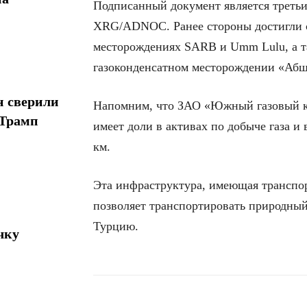
Подписанный документ является треть
XRG/ADNOC. Ранее стороны достигли с
месторождениях SARB и Umm Lulu, а т
газоконденсатном месторождении «Абш
н сверили
Напомним, что ЗАО «Южный газовый кор
 Трамп
имеет доли в активах по добыче газа и
км.
Эта инфраструктура, имеющая транспор
позволяет транспортировать природный
Турцию.
чку