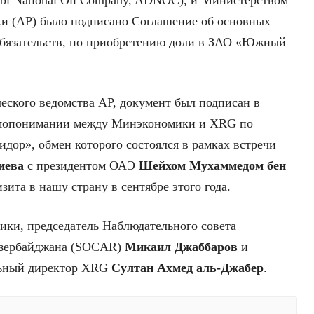
bi National Oil Company, ADNOC), и Министерством
и (АР) было подписано Соглашение об основных
обязательств, по приобретению доли в ЗАО «Южный
еского ведомства АР, документ был подписан в
имопонимании между Минэкономики и XRG по
ор», обмен которого состоялся в рамках встречи
иева
с президентом ОАЭ
Шейхом Мухаммедом бен
зита в нашу страну в сентябре этого года.
ки, председатель Наблюдательного совета
Азербайджана (SOCAR)
Микаил Джаббаров
и
льный директор XRG
Султан Ахмед аль-Джабер
.