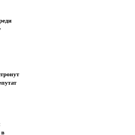
реди
у
атронут
епутат
н
 в