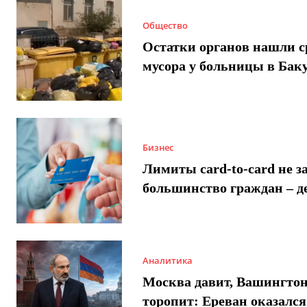
Общество
Остатки органов нашли с
мусора у больницы в Бак
Бизнес
Лимиты card-to-card не з
большинство граждан – д
Аналитика
Москва давит, Вашингто
торопит: Ереван оказался