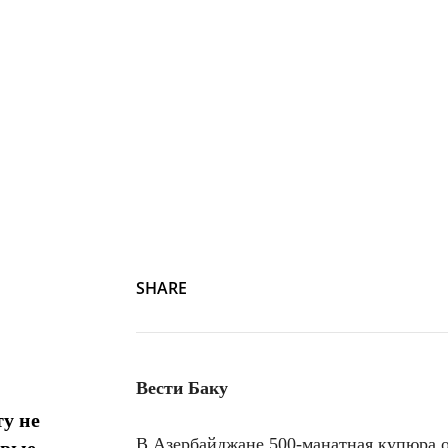
SHARE
Вести Баку
у не
В Азербайджане 500-манатная купюра 
овые