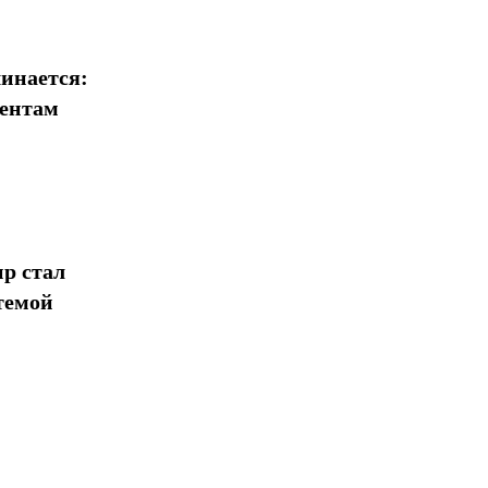
Поделиться
инается:
иентам
р стал
темой