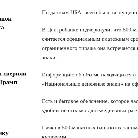
По данным ЦБА, всего было выпущен
ынок
на
В Центробанке подчеркнули, что 500-м
считается официальным платежным сред
ограниченного тиража она встречается 
знаки.
н сверили
Информацию об объеме находящихся в 
 Трамп
«Национальные денежные знаки» на оф
Есть и бытовое объяснение, которое ча
удобны не столько для ежедневных расч
Пачка в 500-манатных банкнотах заним
чку
купюрами.