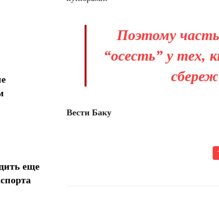
Поэтому часть 
“осесть” у тех,
сбереж
ие
м
Вести Баку
дить еще
аспорта