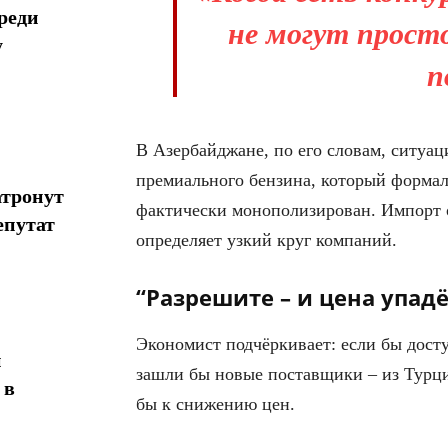
реди
не могут просто
у
п
В Азербайджане, по его словам, ситуац
премиального бензина, который формал
атронут
фактически монополизирован. Импорт о
епутат
определяет узкий круг компаний.
“Разрешите – и цена упадё
Экономист подчёркивает: если бы дост
н
зашли бы новые поставщики – из Турци
 в
бы к снижению цен.