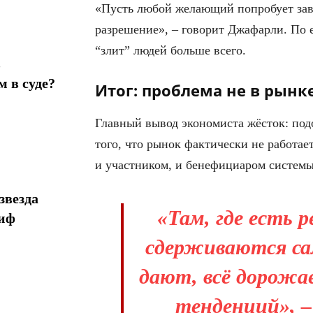
«Пусть любой желающий попробует заве
разрешение», – говорит Джафарли. По 
“злит” людей больше всего.
в
 в суде?
Итог: проблема не в рынке
Главный вывод экономиста жёсток: подо
того, что рынок фактически не работае
и участником, и бенефициаром системы
звезда
«Там, где есть 
миф
сдерживаются сам
дают, всё дорожа
тенденций», 