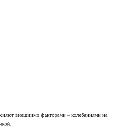
reserved.
ъясняют внешними факторами – колебаниями на
икой.