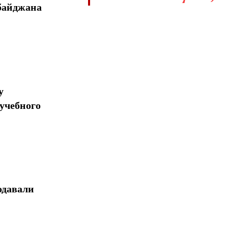
байджана
у
учебного
одавали