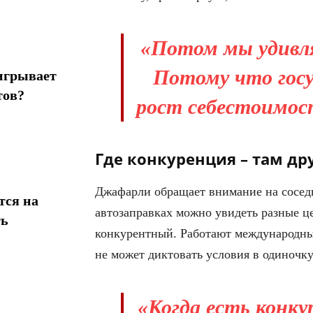
«Потом мы удивля
Потому что госу
игрывает
тов?
рост себестоимос
Где конкуренция – там др
Джафарли обращает внимание на соседн
тся на
автозаправках можно увидеть разные ц
ть
конкурентный. Работают международны
не может диктовать условия в одиночку
«Когда есть конк