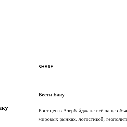
Copyright Copyright 2025 The Associated Press. All rights 
SHARE
Вести Баку
чку
Рост цен в Азербайджане всё чаще об
мировых рынках, логистикой, геополит