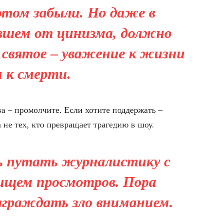
этом забыли. Но даже в
вшем от цинизма, должно
 святое
– уважение к жизни
и к смерти.
ва – промолчите. Если хотите поддержать –
а не тех, кто превращает трагедию в шоу.
ь путать
журналистику
с
рищем просмотров
. Пора
аграждать зло вниманием.