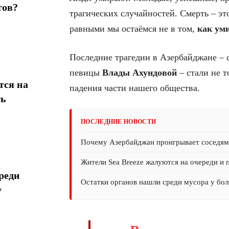
тов?
трагических случайностей. Смерть – это
равными мы остаёмся не в том,
как ум
Последние трагедии в Азербайджане –
певицы
Влады Ахундовой
– стали не т
тся на
падения части нашего общества.
ть
ПОСЛЕДНИЕ НОВОСТИ
Почему Азербайджан проигрывает соседям 
Жители Sea Breeze жалуются на очереди и 
реди
Остатки органов нашли среди мусора у бол
у