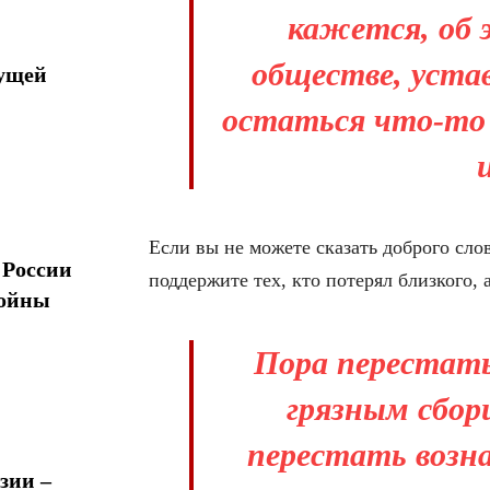
кажется, об 
обществе, уста
дущей
остаться
что-то
Если вы не можете сказать доброго сло
 России
поддержите тех, кто потерял близкого, 
войны
Пора перестат
грязным сбо
перестать возн
зии –