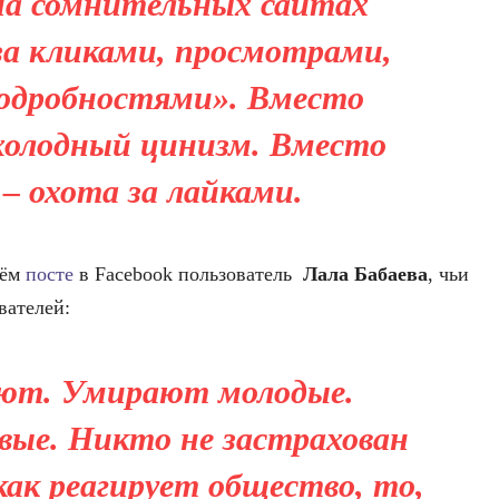
на сомнительных сайтах
 за кликами, просмотрами,
одробностями». Вместо
холодный цинизм. Вместо
– охота за лайками.
оём
посте
в Facebook пользователь
Лала Бабаева
, чьи
вателей:
ют. Умирают молодые.
вые. Никто не застрахован
как реагирует общество, то,