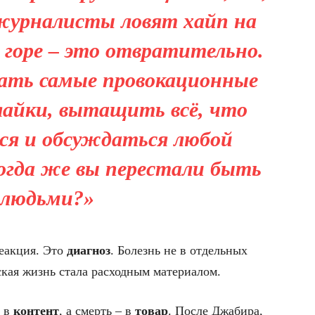
журналисты ловят хайп на
горе – это отвратительно.
ть самые провокационные
лайки, вытащить всё, что
ся и обсуждаться любой
гда же вы перестали быть
людьми?»
реакция. Это
диагноз
. Болезнь не в отдельных
еская жизнь стала расходным материалом.
е в
контент
, а смерть – в
товар
. После Джабира,