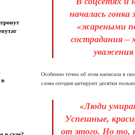
В соцсетях и 
началась гонка
атронут
«жареными п
епутат
сострадания – 
уважения 
н
Особенно точно об этом написала в св
 в
слова сегодня цитируют десятки пользо
«Люди умира
Успешные, краси
в
от этого. Но то, 
 в суде?