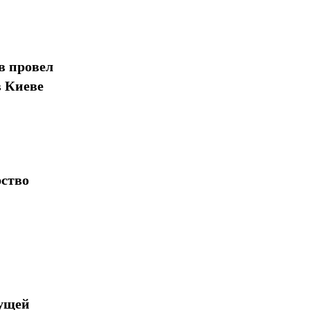
в провел
в Киеве
рство
дущей