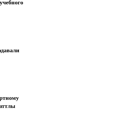
учебного
Поделиться
одавали
ортному
шаттлы