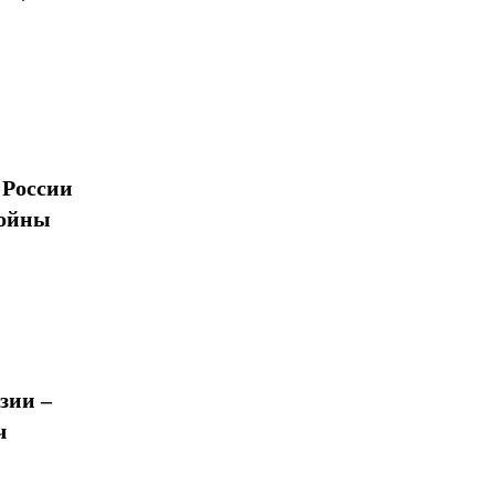
 России
войны
зии –
ч