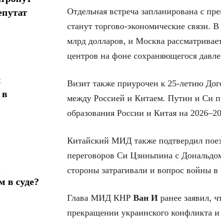
Отдельная встреча запланирована с пр
епутат
станут торгово-экономические связи. В
млрд долларов, и Москва рассматривае
центров на фоне сохраняющегося давле
н
Визит также приурочен к 25-летию Дого
 в
между Россией и Китаем. Путин и Си п
образования России и Китая на 2026–20
Китайский МИД также подтвердил поезд
переговоров Си Цзиньпина с Дональдом
в
стороны затрагивали и вопрос войны в
 в суде?
Глава МИД КНР
Ван И
ранее заявил, 
прекращении украинского конфликта 