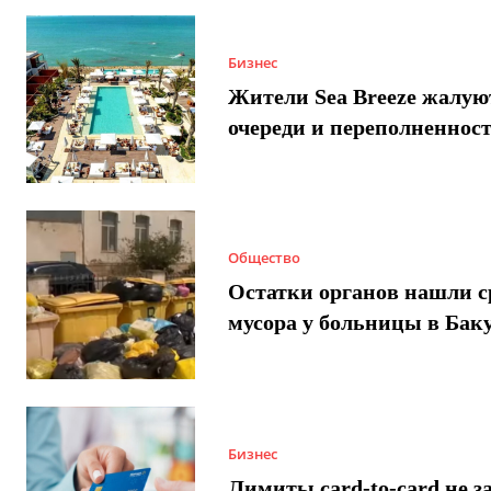
Бизнес
Жители Sea Breeze жалую
очереди и переполненнос
Общество
Остатки органов нашли с
мусора у больницы в Бак
Бизнес
Лимиты card-to-card не з