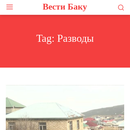
Вести Баку
Tag:
Разводы