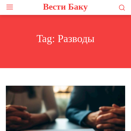
Вести Баку
Tag:
Разводы