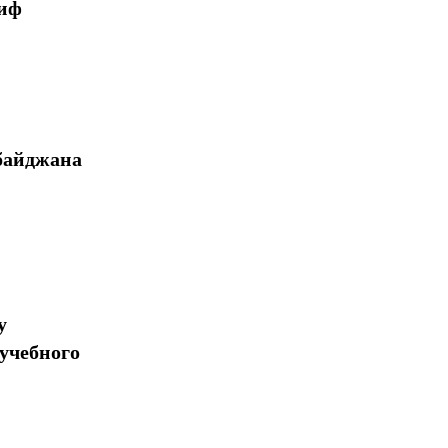
миф
байджана
у
учебного