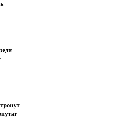
ть
реди
у
атронут
епутат