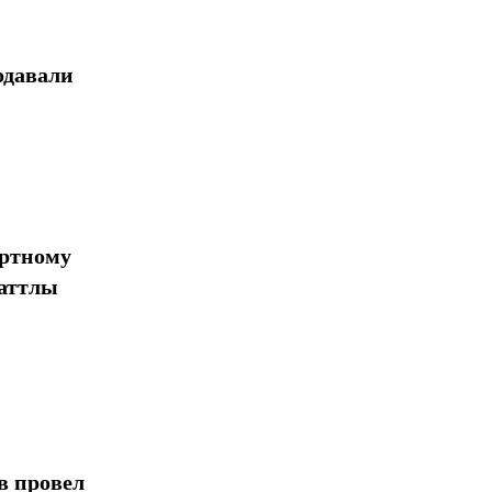
одавали
ортному
шаттлы
в провел