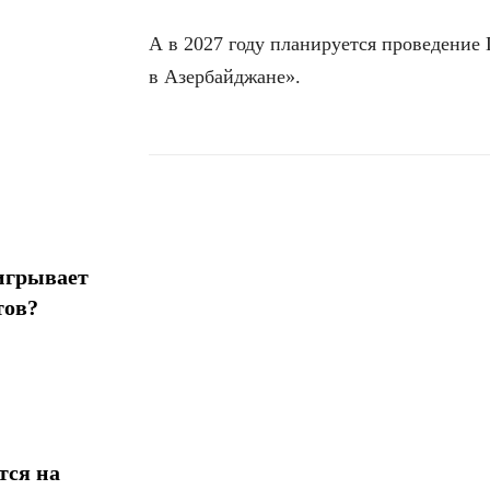
А в 2027 году планируется проведение
в Азербайджане».
Поделиться
игрывает
тов?
тся на