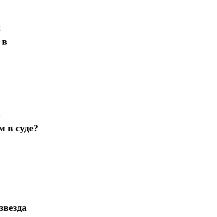
н
 в
в
 в суде?
звезда