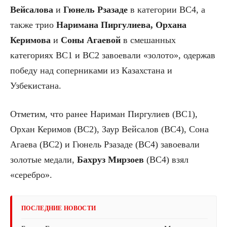
Вейсалова
и
Гюнель Рзазаде
в категории BC4, а
также трио
Наримана Пиргулиева, Орхана
Керимова
и
Соны Агаевой
в смешанных
категориях BC1 и BC2 завоевали «золото», одержав
победу над соперниками из Казахстана и
Узбекистана.
Отметим, что ранее Нариман Пиргулиев (BC1),
Орхан Керимов (BC2), Заур Вейсалов (BC4), Сона
Агаева (BC2) и Гюнель Рзазаде (BC4) завоевали
золотые медали,
Бахруз Мирзоев
(BC4) взял
«серебро».
ПОСЛЕДНИЕ НОВОСТИ