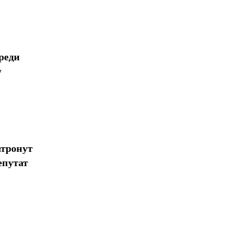
реди
у
атронут
епутат