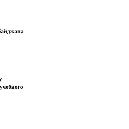
байджана
у
учебного