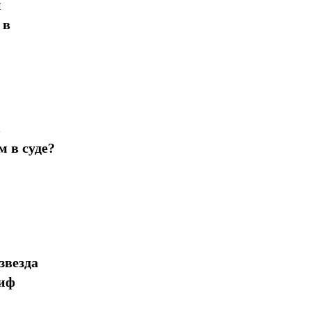
н
 в
в
 в суде?
звезда
миф