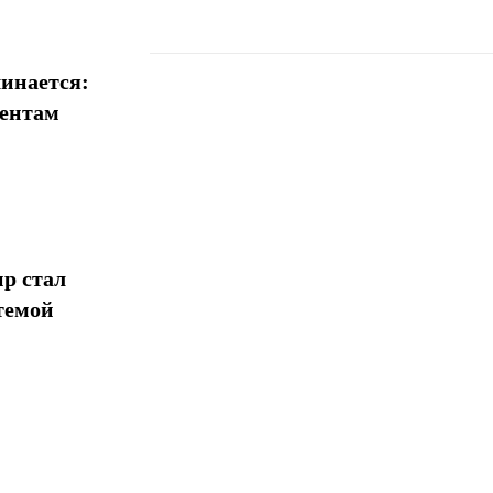
инается:
иентам
Поделиться
р стал
темой