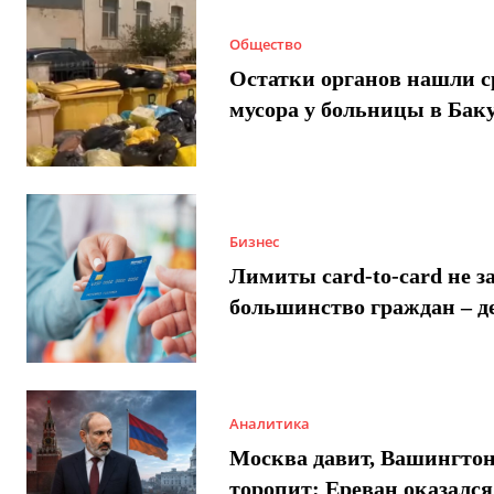
Общество
Остатки органов нашли с
мусора у больницы в Бак
Бизнес
Лимиты card-to-card не з
большинство граждан – д
Аналитика
Москва давит, Вашингто
торопит: Ереван оказался