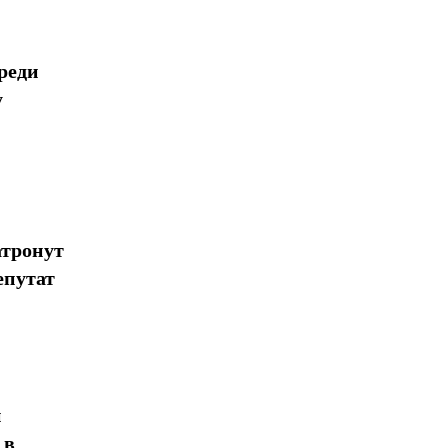
реди
у
атронут
епутат
н
 в