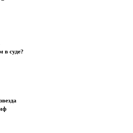
в
 в суде?
звезда
миф