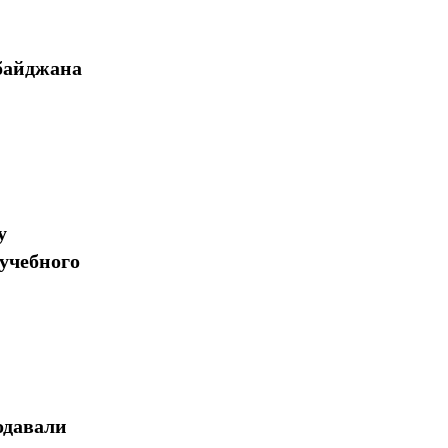
байджана
у
учебного
одавали