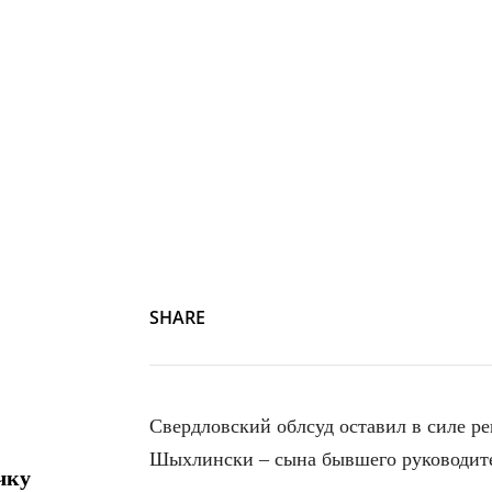
SHARE
Свердловский облсуд оставил в силе р
Шыхлински – сына бывшего руководит
чку