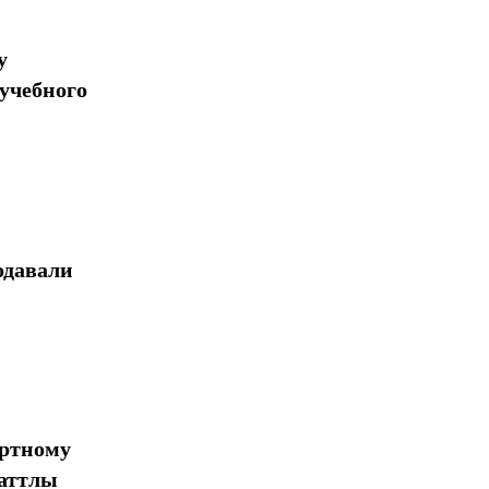
у
учебного
одавали
ортному
шаттлы