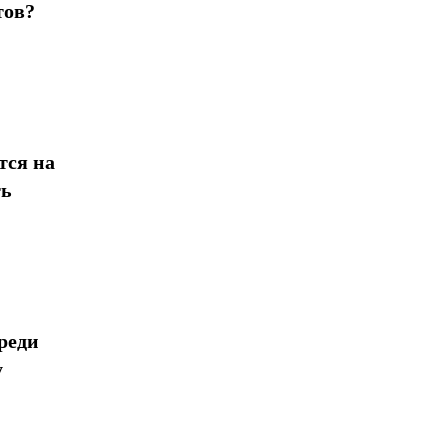
тов?
тся на
ть
реди
у