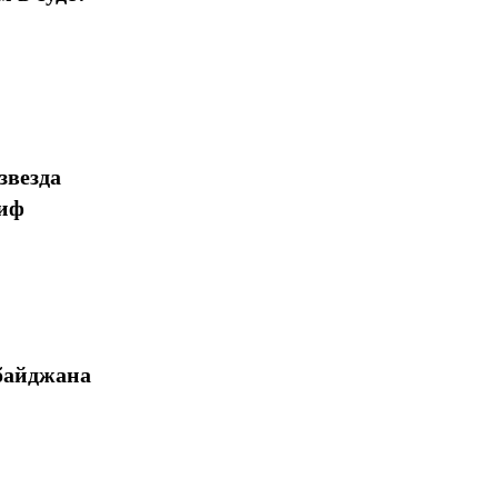
звезда
миф
байджана