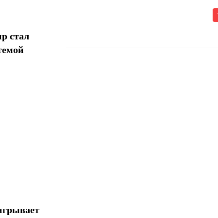
р стал
темой
Поделиться
игрывает