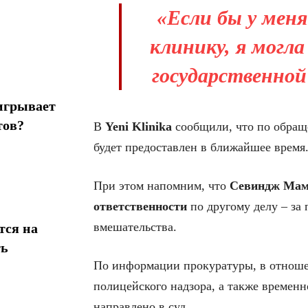
«Если бы у меня
клинику, я могла
государственной
игрывает
тов?
В
Yeni Klinika
сообщили, что по обращ
будет предоставлен в ближайшее время
При этом напомним, что
Севиндж Маме
ответственности
по другому делу – за
вмешательства.
тся на
ть
По информации прокуратуры, в отношен
полицейского надзора, а также временн
направлено в суд.