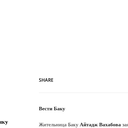
Screenshot
SHARE
Вести Баку
чку
Жительница Баку
Айтадж Вахабова
зая