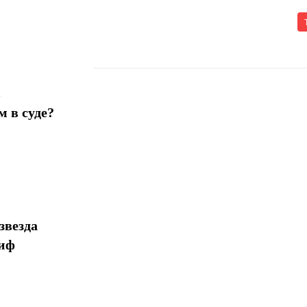
в
 в суде?
Поделиться
звезда
миф