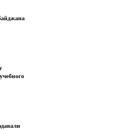
байджана
у
учебного
одавали