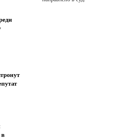
реди
у
атронут
епутат
н
 в