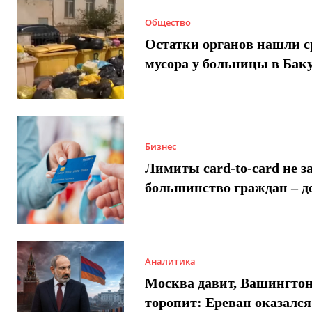
Общество
Остатки органов нашли с
мусора у больницы в Бак
Бизнес
Лимиты card-to-card не з
большинство граждан – д
Аналитика
Москва давит, Вашингто
торопит: Ереван оказался