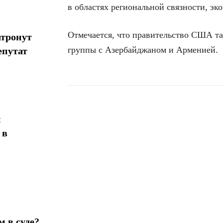
в областях региональной связности, эк
Отмечается, что правительство США та
атронут
группы с Азербайджаном и Арменией.
епутат
н
Поделиться
 в
в
 в суде?