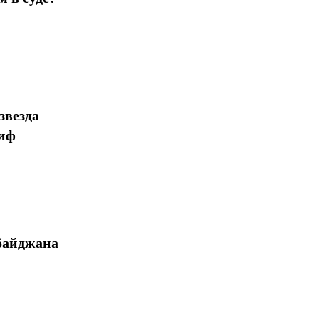
звезда
миф
байджана