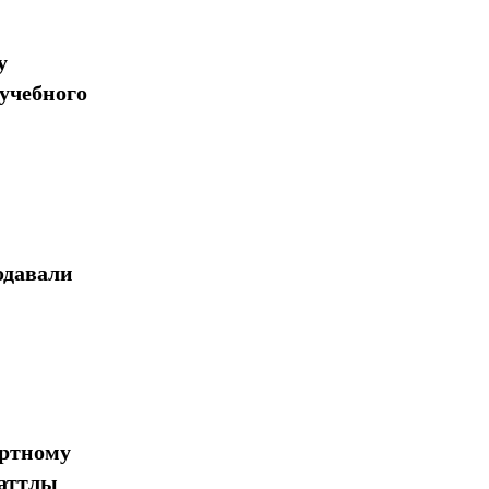
у
учебного
одавали
ортному
шаттлы