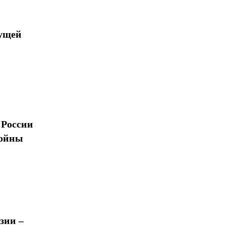
дущей
 России
войны
зии –