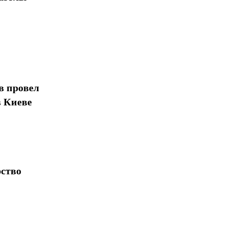
в провел
в Киеве
рство