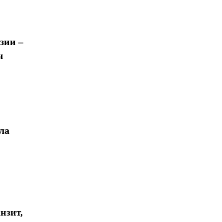
зии –
ч
ла
нзит,