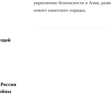
укреплению безопасности в Азии, раз
нового азиатского порядка.
дущей
Поделиться
 России
войны