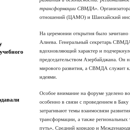
трансформации СВМДА»
. Организато
отношений (ЦАМО) и Шанхайский инс
На церемонии открытия было зачитано
Алиева. Генеральный секретарь СВМДА
у
вдохновляющий характер и подчеркнуло
учебного
председательством Азербайджана. Он 
мирового развития, а СВМДА служит к
идеями.
Особое внимание на форуме уделено во
одавали
особенно в связи с проведением в Бак
затрагивают темы взаимосвязи развити
трансформации, а также региональных 
путь», Средний коридор и Междунаро