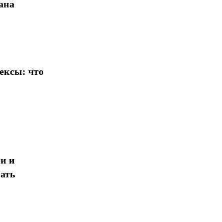
ана
ексы: что
и и
ать