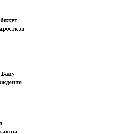
обяжут
одростков
 Баку
ождение
и
джанцы