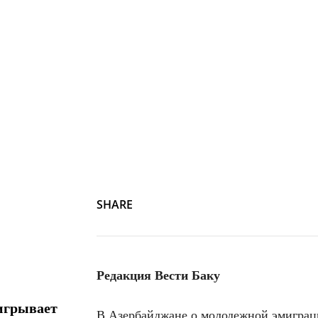
SHARE
Редакция Вести Баку
игрывает
В Азербайджане о молодежной эмиграци