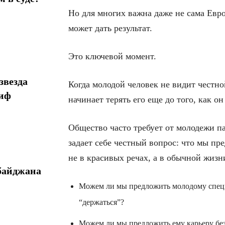
Но для многих важна даже не сама Евр
может дать результат.
Это ключевой момент.
звезда
Когда молодой человек не видит честн
миф
начинает терять его еще до того, как он
Общество часто требует от молодежи па
задает себе честный вопрос: что мы пре
не в красивых речах, а в обычной жизн
байджана
Можем ли мы предложить молодому специа
“держаться”?
Можем ли мы предложить ему карьеру без