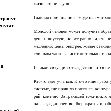
жизнь станет лучше.
Главная причина не в “моде на эмигра
атронут
епутат
Молодой человек может получить образов
деньги впустую, но все равно видеть пе
медленно, цены быстрее, жилье станов
слишком часто зависит не только от зна
н
 в
В такой ситуации отъезд становится не 
Кто-то едет учиться. Кто-то ищет работ
системе, где правила понятнее, конкуре
рай, конечно. За границей тоже никто 
в
налоги, одиночество, бюрократия и рабо
 в суде?