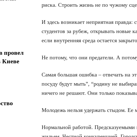
риска. Строить жизнь не по чужому сц
И здесь возникает неприятная правда: 
студентов за рубеж, открывать новые к
если внутренняя среда остается закрыто
в провел
Не потому, что они предатели. А потому
в Киеве
Самая большая ошибка – отвечать на э
посуду будут мыть”, “родину не выбир
ничего не решают. Они только показыва
рство
Молодежь нельзя удержать стыдом. Ее 
Нормальной работой. Предсказуемыми 
жильем. Честной конкуренцией. Городск