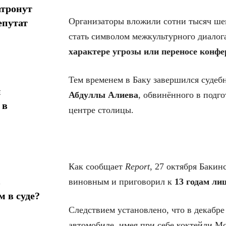
атронут
Организаторы вложили сотни тысяч шек
епутат
стать символом межкультурного диалога
характере угрозы или переносе конфе
Тем временем в Баку завершился судеб
н
Абдуллы Алиева
, обвинённого в подго
 в
центре столицы.
Как сообщает
Report
, 27 октября Бакин
в
виновным и приговорил к
13 годам ли
 в суде?
Следствием установлено, что в декабре
автомобиле, имея при себе коктейли М