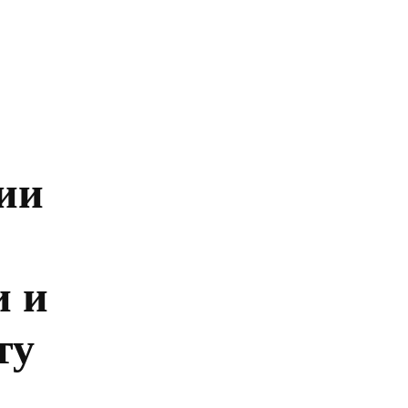
Главная
Политика
Бизнес
Обществ
ии
и и
ту