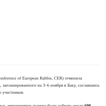
nference of European Rabbis, CER) отменила
, запланированного на 3–6 ноября в Баку, сославшись
ю участников.
ews
, мероприятие должно было собрать около
600