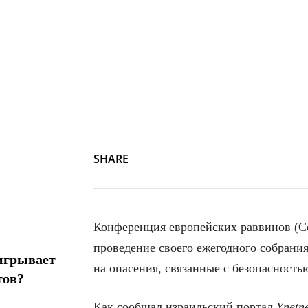
SHARE
Конференция европейских раввинов (Co
проведение своего ежегодного собрания
игрывает
на опасения, связанные с безопасность
тов?
Как сообщал израильский портал
Ynetn