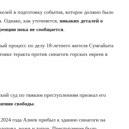
елей в подготовку события, которое должно было
. Однако, как уточняется,
никаких деталей о
ренции пока не сообщается
.
ный процесс по делу 18-летнего жителя Сумгайыта
товке теракта против синагоги горских евреев в
ский суд по тяжким преступлениям признал его
шения свободы
.
 2024 года Алиев прибыл к зданию синагоги на
олотова, ножи и топор. Преступление было