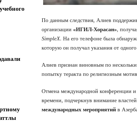
учебного
По данным следствия, Алиев поддержив
организации
«ИГИЛ-Хорасан»
, получ
SimpleX
. На его телефоне была обнару
которую он получал указания от одного
одавали
Алиев признан виновным по нескольким
попытку теракта по религиозным мотив
Отмена международной конференции и в
времени, подчеркнув внимание власте
ортному
международных мероприятий
в Азерб
шаттлы