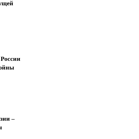
дущей
 России
войны
зии –
ч