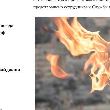
предотвращено сотрудниками Службы г
звезда
миф
байджана
у