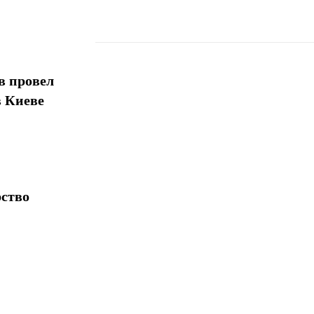
в провел
Поделиться
в Киеве
рство