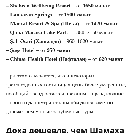
– Shabran Wellbeing Resort
– от
1650 манат
– Lankaran Springs
– от
1500 манат
– Marxal Resort & Spa (Шеки)
– от
1420 манат
– Quba Macara Lake Park
– 1380–2150 манат
– Şah Əsəri (Ханкенди)
– 960–1620 манат
– Şuşa Hotel
– от
950 манат
– Chinar Health Hotel (Нафталан)
– от
620 манат
При этом отмечается, что в некоторых
трёхзвёздочных гостиницах цены более умеренные,
но общий тренд остаётся прежним – празднование
Нового года внутри страны обходится заметно
дороже, чем многие зарубежные туры.
Доха дешевле, чем Шамаха