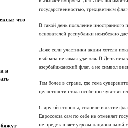
вызывает вопросы. День независимости
государственностью, трехцветным флаг
ексы: что
В такой день появление иностранного 
основателей республики неизбежно дае
Даже если участники акции хотели пок
выбрана не самая удачная. В День неза
азербайджанский флаг, а не символ вн
и и
ать
Тем более в стране, где тема суверени
целостности стала особенно чувствител
С другой стороны, силовое изъятие фла
Евросоюза сам по себе не отменяет гос
не представляет угрозы национальной 
обяжут