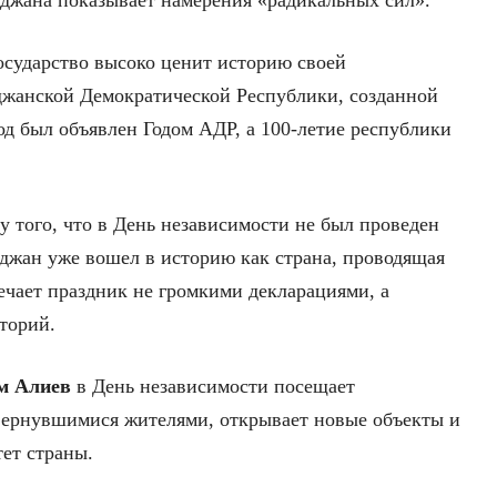
йджана показывает намерения «радикальных сил».
осударство высоко ценит историю своей
джанской Демократической Республики, созданной
год был объявлен Годом АДР, а 100-летие республики
у того, что в День независимости не был проведен
йджан уже вошел в историю как страна, проводящая
ечает праздник не громкими декларациями, а
торий.
м Алиев
в День независимости посещает
вернувшимися жителями, открывает новые объекты и
ет страны.