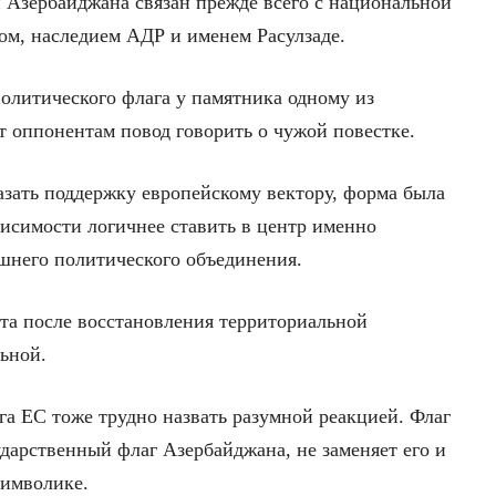
 Азербайджана связан прежде всего с национальной
ом, наследием АДР и именем Расулзаде.
политического флага у памятника одному из
т оппонентам повод говорить о чужой повестке.
азать поддержку европейскому вектору, форма была
висимости логичнее ставить в центр именно
ешнего политического объединения.
тета после восстановления территориальной
ьной.
га ЕС тоже трудно назвать разумной реакцией. Флаг
ударственный флаг Азербайджана, не заменяет его и
символике.