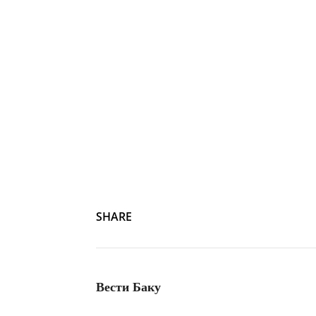
Эркин Гадирли
SHARE
Вести Баку