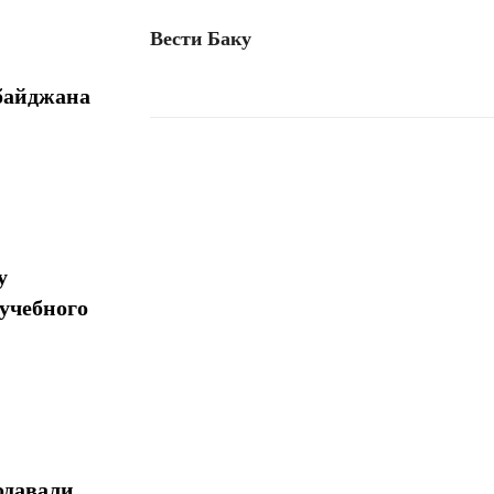
Вести Баку
байджана
Поделиться
у
учебного
одавали