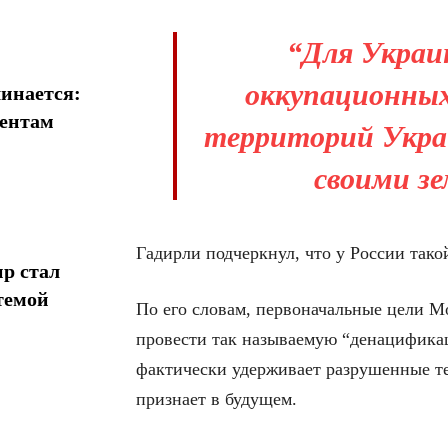
“Для Украи
оккупационных
инается:
иентам
территорий Укра
своими зе
Гадирли подчеркнул, что у России такой
р стал
темой
По его словам, первоначальные цели Мо
провести так называемую “денацификац
фактически удерживает разрушенные те
признает в будущем.