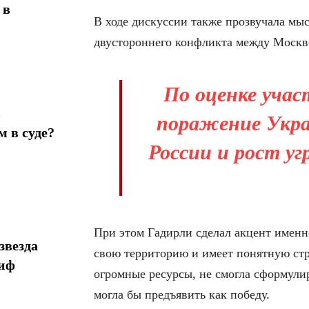
 в
В ходе дискуссии также прозвучала мыс
двустороннего конфликта между Москв
По оценке учас
в
поражение Укра
 в суде?
России и рост уг
При этом Гадирли сделал акцент именн
звезда
свою территорию и имеет понятную стра
миф
огромные ресурсы, не смогла сформули
могла бы предъявить как победу.