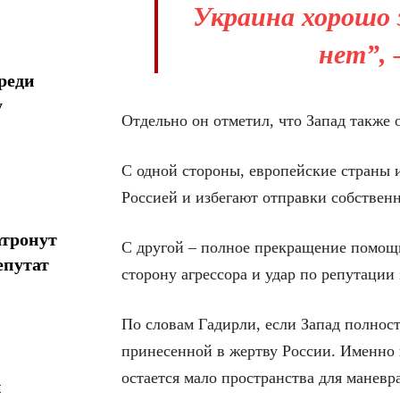
Украина хорошо з
нет”, 
реди
у
Отдельно он отметил, что Запад также 
С одной стороны, европейские страны 
Россией и избегают отправки собствен
атронут
С другой – полное прекращение помощи
епутат
сторону агрессора и удар по репутации
По словам Гадирли, если Запад полнос
принесенной в жертву России. Именно п
остается мало пространства для маневра
н