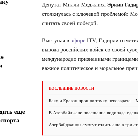
чку
Депутат Милли Меджлиса
Эркин Гади
столкнулась с ключевой проблемой: Мо
считать своей победой.
Выступая в
эфире
ITV, Гадирли отметил
вывода российских войск со своей сув
ие
международно признанными границами. 
м
важное политическое и моральное пре
ПОСЛЕДНИЕ НОВОСТИ
Баку и Ереван прошли точку невозврата –
дить еще
В Азербайджане посещение водопада сдел
аспорта
Азербайджанцы смогут ездить еще в три ст