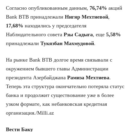
Согласно опубликованным данным,
76,74%
акций
Bank BTB принадлежали
Нигяр Мехтиевой
,
17,68%
находились у председателя
Наблюдательного совета
Рзы Садыга
, еще
5,58%
принадлежали
Тукязбан Махмудовой
.
На рынке Bank BTB долгое время связывали с
окружением бывшего главы Администрации
президента Азербайджана
Рамиза Мехтиева
.
Теперь эта структура окончательно потеряла статус
банка и продолжит существование уже в более
узком формате, как небанковская кредитная
организация./Milli.az
Вести Баку