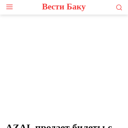
Вести Баку
AZAL
AZAL продает билеты с