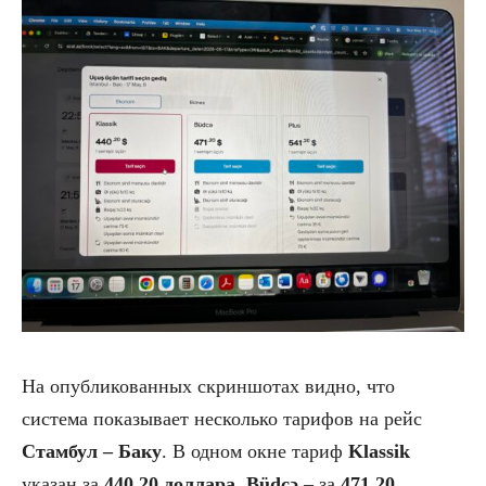
На опубликованных скриншотах видно, что
система показывает несколько тарифов на рейс
Стамбул – Баку
. В одном окне тариф
Klassik
указан за
440,20 доллара
,
Büdcə
– за
471,20