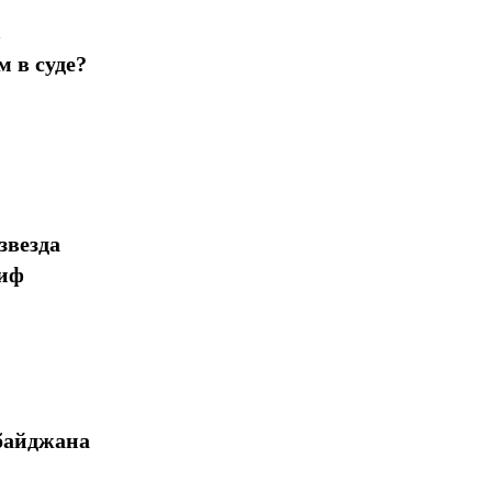
в
 в суде?
звезда
миф
байджана