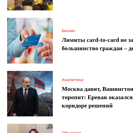
Бизнес
Лимиты card-to-card не з
большинство граждан – д
Аналитика
Москва давит, Вашингто
торопит: Ереван оказался
коридоре решений
Общество