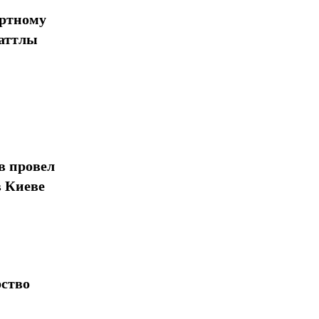
ортному
шаттлы
в провел
в Киеве
рство