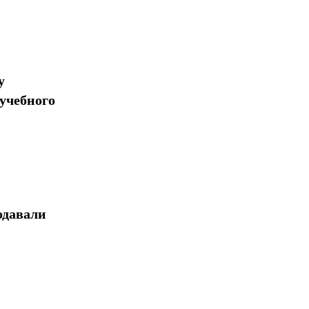
у
учебного
одавали