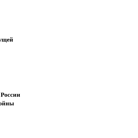
дущей
 России
войны