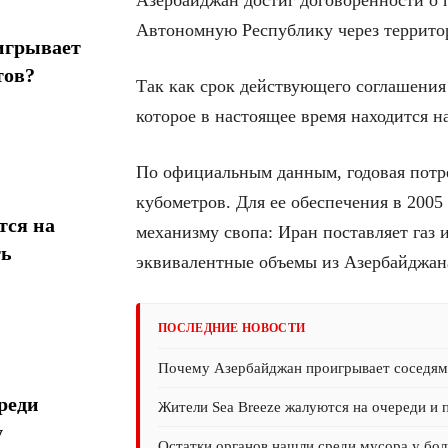
Азербайджан достиг договоренности о 
Автономную Республику через террит
игрывает
тов?
Так как срок действующего соглашения 
которое в настоящее время находится н
По официальным данным, годовая потре
кубометров. Для ее обеспечения в 200
тся на
механизму свопа: Иран поставляет газ 
ть
эквивалентные объемы из Азербайджана
ПОСЛЕДНИЕ НОВОСТИ
Почему Азербайджан проигрывает соседям 
реди
Жители Sea Breeze жалуются на очереди и 
у
Остатки органов нашли среди мусора у бол