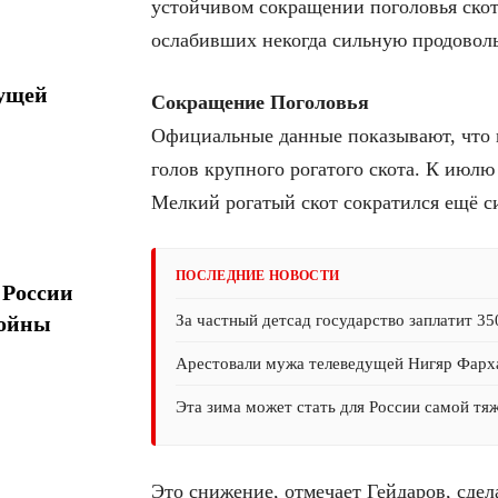
устойчивом сокращении поголовья скот
ослабивших некогда сильную продоволь
дущей
Сокращение Поголовья
Официальные данные показывают, что в
голов крупного рогатого скота. К июлю 
Мелкий рогатый скот сократился ещё си
ПОСЛЕДНИЕ НОВОСТИ
 России
За частный детсад государство заплатит 35
войны
Арестовали мужа телеведущей Нигяр Фарх
Эта зима может стать для России самой тя
Это снижение, отмечает Гейдаров, сдел