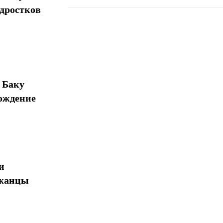
одростков
Поделиться
 Баку
ождение
и
джанцы