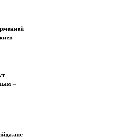
Арменией
жиев
ут
ным –
байджане