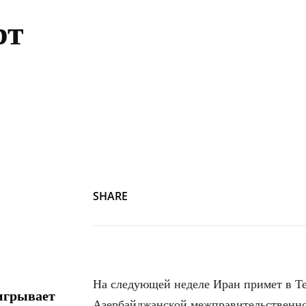
рт
SHARE
На следующей неделе Иран примет в Те
игрывает
Азербайджанской межправительственно