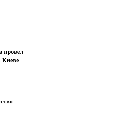
в провел
в Киеве
рство