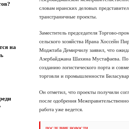
тов?
словам иранских деловых представител
трансграничные проекты.
Заместитель председателя Торгово-пр
сельского хозяйства Ирана Хоссейн Пир
тся на
Моджтаба Демирчилу заявил, что ожида
ть
Азербайджана Шахина Мустафаева. По 
созданию логистического порта и совме
торговли и промышленности Биласувар
Он отметил, что проекты получили согл
реди
после одобрения Межправительственной
у
работа уже ведется.
ПОСЛЕДНИЕ НОВОСТИ