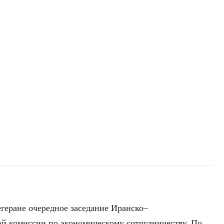
геране очередное заседание Иранско–
й комиссии по экономическому сотрудничеству. По