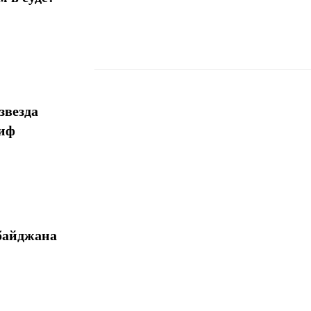
звезда
Поделиться
миф
байджана