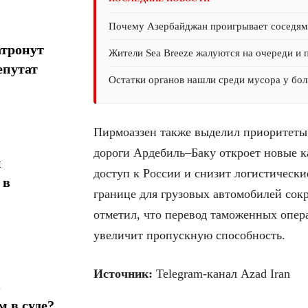
Почему Азербайджан проигрывает соседям 
атронут
Жители Sea Breeze жалуются на очереди и 
епутат
Остатки органов нашли среди мусора у бол
Пирмоаззен также выделил приоритеты в
дороги Ардебиль–Баку откроет новые к
н
доступ к России и снизит логистически
 в
границе для грузовых автомобилей сокр
отметил, что перевод таможенных опер
увеличит пропускную способность.
Источник:
Telegram-канал Azad Iran
в
 в суде?