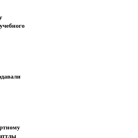
у
учебного
одавали
ортному
шаттлы