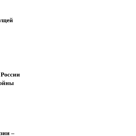
дущей
 России
войны
зии –