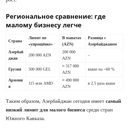
Региональное сравнение: где
малому бизнесу легче
Лимит по
В манатах
Разница с
Страна
«упрощёнке»
(AZN)
Азербайджаном
Азербай
200 000
200 000 AZN
–
джан
AZN
≈ 317 000
Грузия
500 000 GEL
выше на ~60 %
AZN
Армени
≈ 490 000
115 млн AMD
в 2,5 раза выше
я
AZN
Таким образом, Азербайджан сегодня имеет
самый
низкий лимит для малого бизнеса
среди стран
Южного Кавказа.