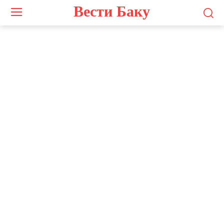
Вести Баку
YEREVAN, ARMENIA – NOVEMBER 24, 2020: Armenia’s Prime Minister Nikol
Pashinyan is seen during an exclusive interview with the TASS News Agency.
Alexander Ryumin/TASSАрмения. Ереван. Премьер-министр Армении Никол
Пашинян во время эксклюзивного интервью информационному агентству
ТАСС. Александр Рюмин/ТАСС