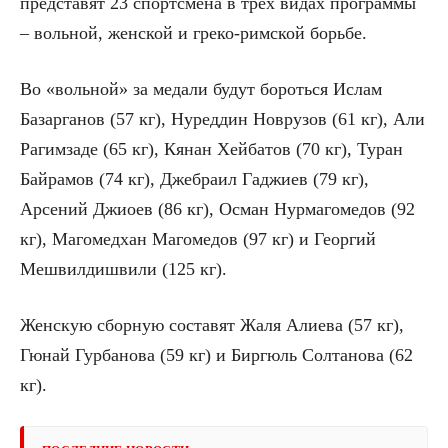
представят 23 спортсмена в трёх видах программы
– вольной, женской и греко-римской борьбе.
Во «вольной» за медали будут бороться Ислам
Базарганов (57 кг), Нуреддин Новрузов (61 кг), Али
Рагимзаде (65 кг), Кянан Хейбатов (70 кг), Туран
Байрамов (74 кг), Джебраил Гаджиев (79 кг),
Арсений Джиоев (86 кг), Осман Нурмагомедов (92
кг), Магомедхан Магомедов (97 кг) и Георгий
Мешвилдишвили (125 кг).
Женскую сборную составят Жаля Алиева (57 кг),
Гюнай Гурбанова (59 кг) и Биргюль Солтанова (62
кг).