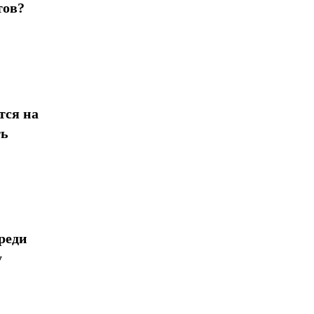
тов?
тся на
ть
реди
у