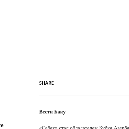
SHARE
Вести Баку
ие
«Сабах» стал обладателем Кубка Азерба