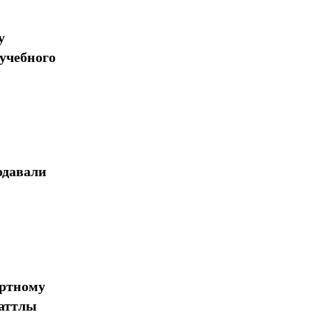
у
учебного
одавали
ортному
шаттлы