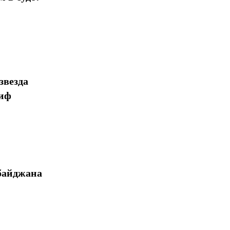
звезда
миф
байджана