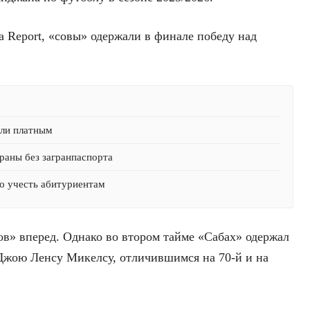
а Report, «совы» одержали в финале победу над
али платным
раны без загранпаспорта
о учесть абитуриентам
в» вперед. Однако во втором тайме «Сабах» одержал
Джою Ленсу Микелсу, отличившимся на 70-й и на