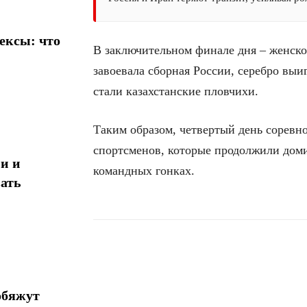
ексы: что
В заключительном финале дня – женско
завоевала сборная России, серебро выи
стали казахстанские пловчихи.
Таким образом, четвертый день соревн
спортсменов, которые продолжили доми
и и
командных гонках.
ать
Поделиться
обяжут