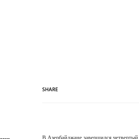
SHARE
В Азербайджане завершился четвертый 
зии –