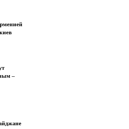
Арменией
жиев
ут
ным –
байджане