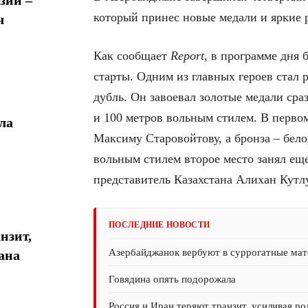
который принес новые медали и яркие р
ч
Как сообщает
Report
, в программе дня
старты. Одним из главных героев стал
дубль. Он завоевал золотые медали сра
и 100 метров вольным стилем. В первом
ла
Максиму Старовойтову, а бронза – бел
вольным стилем второе место занял ещ
представитель Казахстана Алихан Кутл
ПОСЛЕДНИЕ НОВОСТИ
нзит,
Азербайджанок вербуют в суррогатные мате
ана
Говядина опять подорожала
Россия и Иран теряют транзит, усиливая р