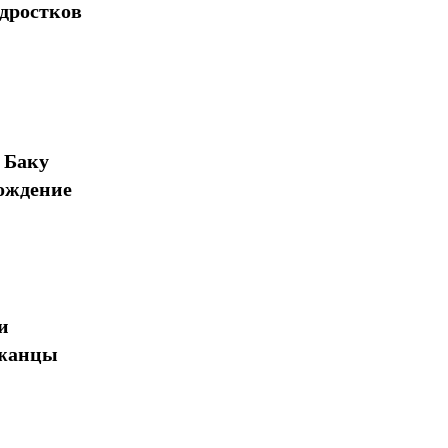
одростков
 Баку
ождение
и
джанцы