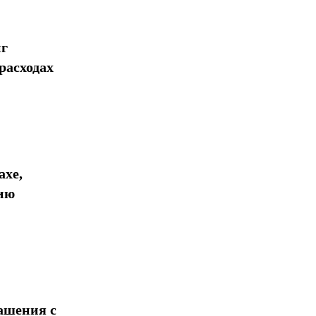
нг
расходах
ахе,
ию
ашения с