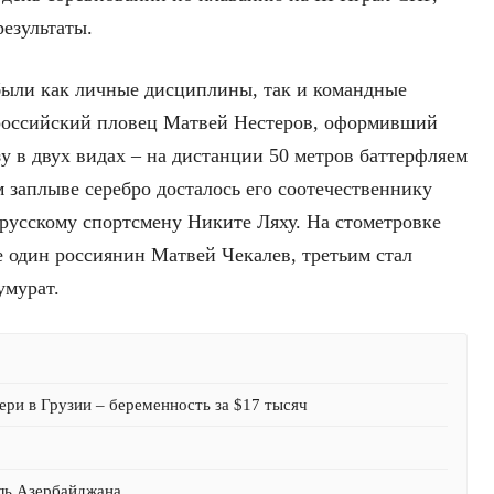
езультаты.
 были как личные дисциплины, так и командные
 российский пловец Матвей Нестеров, оформивший
зу в двух видах – на дистанции 50 метров баттерфляем
 заплыве серебро досталось его соотечественнику
орусскому спортсмену Никите Ляху. На стометровке
е один россиянин Матвей Чекалев, третьим стал
умурат.
ри в Грузии – беременность за $17 тысяч
оль Азербайджана