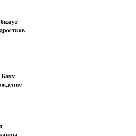
обяжут
одростков
 Баку
ождение
и
джанцы