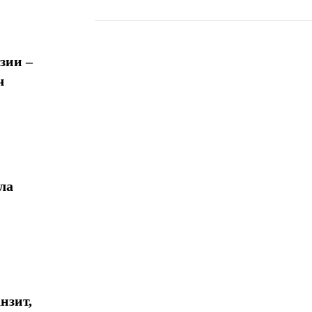
зии –
Поделиться
ч
ла
нзит,