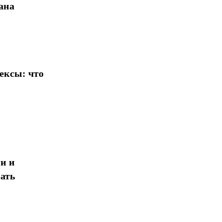
ана
ексы: что
и и
ать