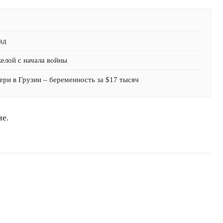
ад
желой с начала войны
ри в Грузии – беременность за $17 тысяч
ие.