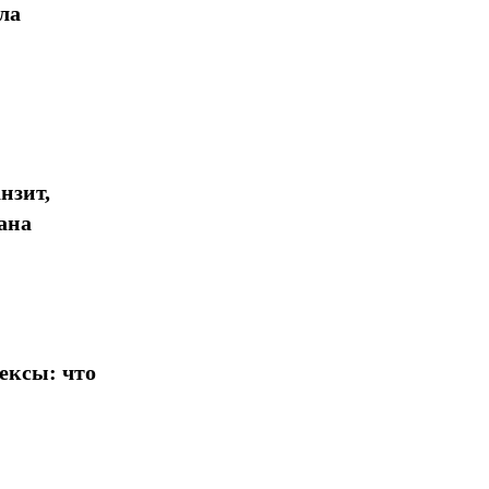
ла
нзит,
ана
ексы: что