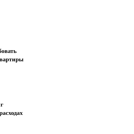
бовать
квартиры
нг
расходах