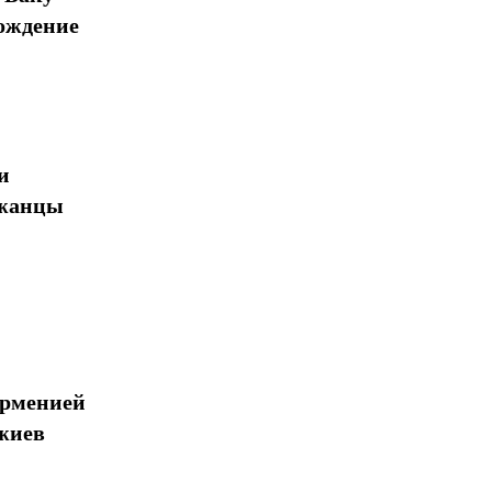
ождение
и
джанцы
Арменией
жиев