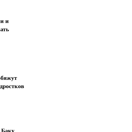
и и
ать
обяжут
одростков
 Баку