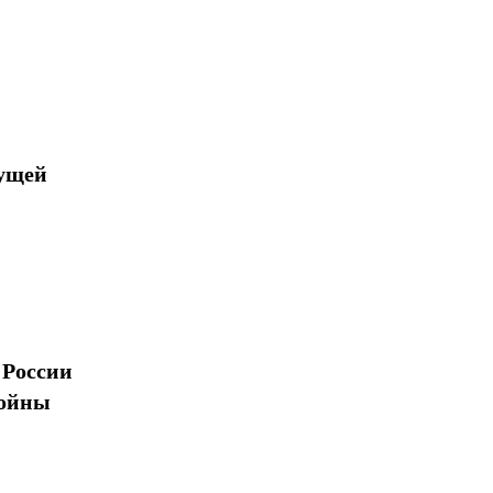
дущей
 России
войны