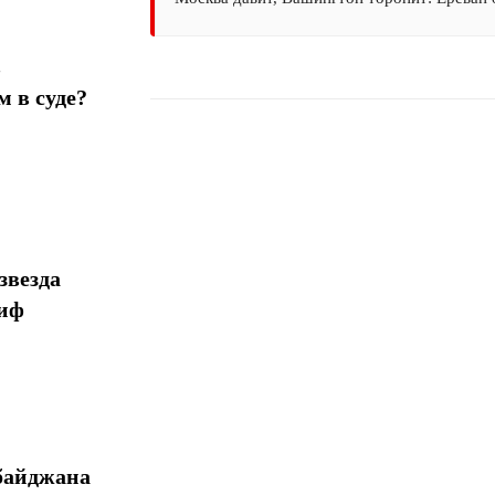
в
 в суде?
Поделиться
звезда
миф
байджана