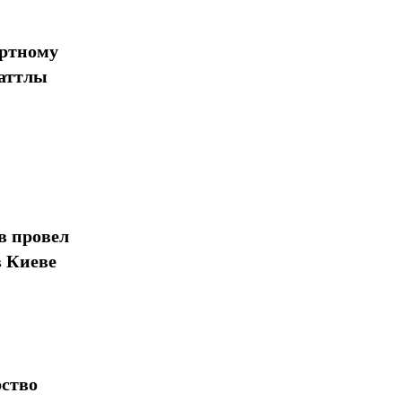
ортному
шаттлы
в провел
в Киеве
рство