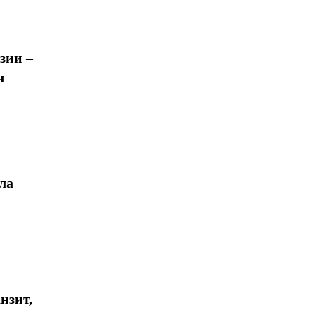
зии –
ч
ла
нзит,