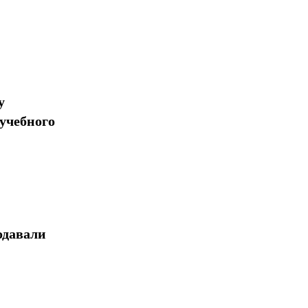
у
учебного
одавали