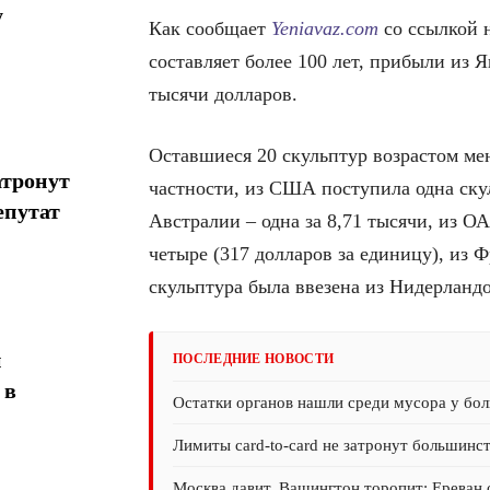
у
Как сообщает
Yeniavaz.com
со ссылкой н
составляет более 100 лет, прибыли из 
тысячи долларов.
Оставшиеся 20 скульптур возрастом мен
атронут
частности, из США поступила одна ску
епутат
Австралии – одна за 8,71 тысячи, из ОА
четыре (317 долларов за единицу), из Ф
скульптура была ввезена из Нидерландо
н
ПОСЛЕДНИЕ НОВОСТИ
 в
Остатки органов нашли среди мусора у бол
Лимиты card-to-card не затронут большинс
Москва давит, Вашингтон торопит: Ереван 