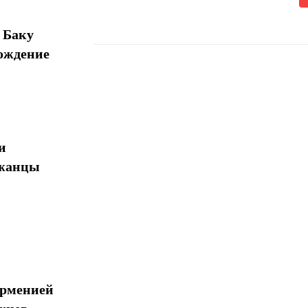
 Баку
ождение
Поделиться
и
джанцы
Арменией