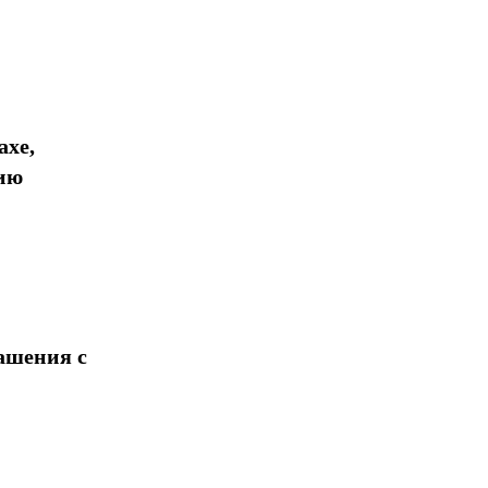
ахе,
ию
ашения с