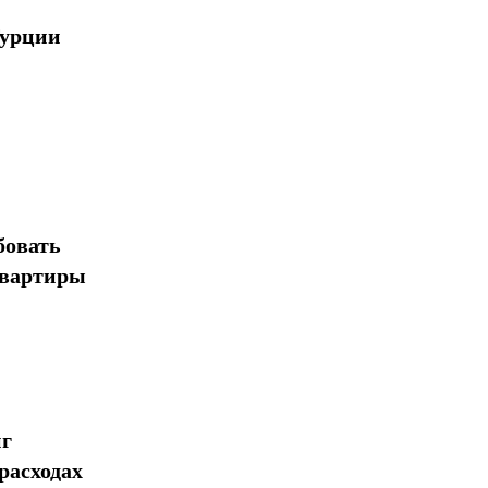
Турции
бовать
квартиры
нг
расходах