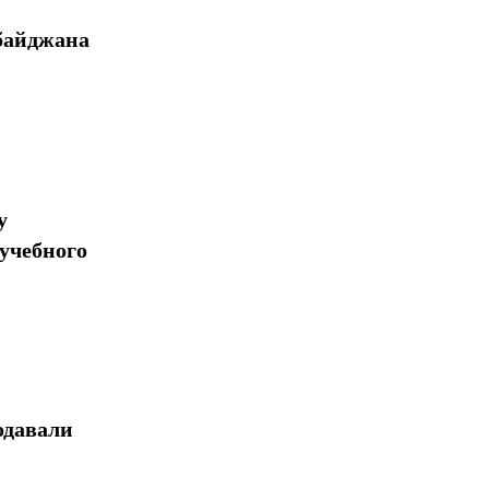
байджана
у
учебного
одавали