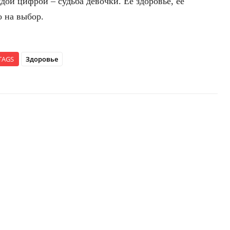
дой цифрой – судьба девочки. Её здоровье, её
о на выбор.
TAGS
Здоровье