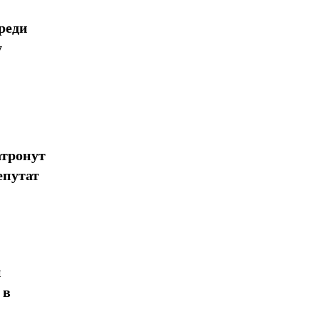
реди
у
атронут
епутат
н
 в