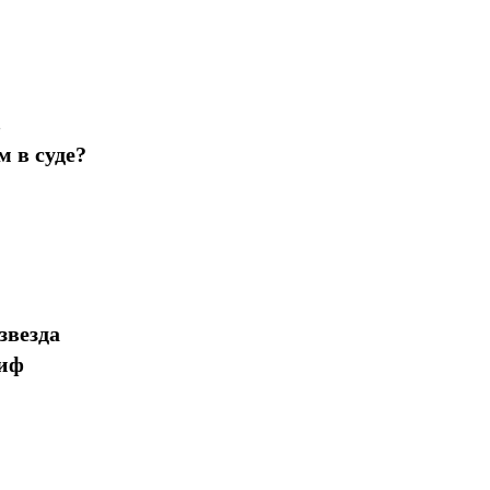
в
 в суде?
звезда
миф