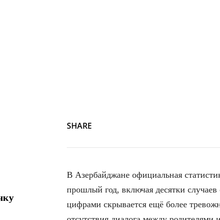
SHARE
В Азербайджане официальная статистика
прошлый год, включая десятки случаев с
чку
цифрами скрывается ещё более тревожна
отсутствия диалога между родителями и