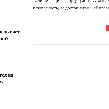
Если нет – цифры будут расти. А за каж
безопасность, её достоинство и её прав
игрывает
тов?
Поделиться
тся на
ть