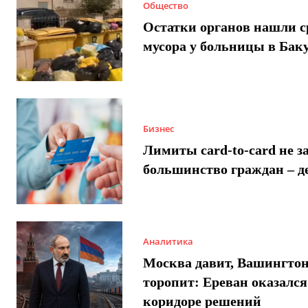
Общество
Остатки органов нашли с
мусора у больницы в Бак
Бизнес
Лимиты card-to-card не з
большинство граждан – д
Аналитика
Москва давит, Вашингто
торопит: Ереван оказался
коридоре решений