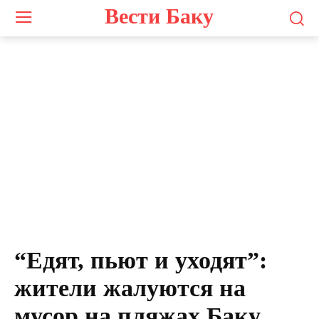
Вести Баку
“Едят, пьют и уходят”:
жители жалуются на
мусор на пляжах Баку