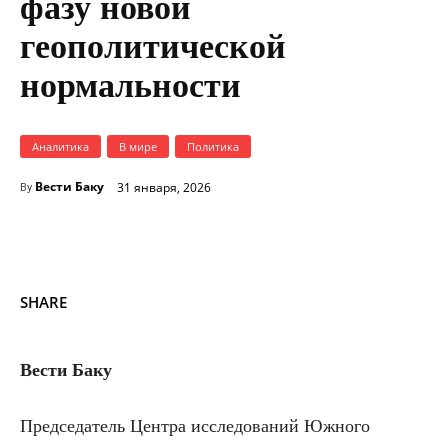
фазу новой
геополитической
нормальности
Аналитика
В мире
Политика
Вести Баку
31 января, 2026
By
SHARE
Вести Баку
П
редседатель Центра исследований Южного