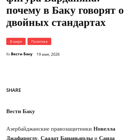
почему в Баку говорят о
двойных стандартах
В мире
Политика
Вести Баку
19 мая, 2026
By
SHARE
Вести Баку
Азербайджанские правозащитники
Новелла
Джафароглу
,
Саадат
Бананьярлы
и
Саида