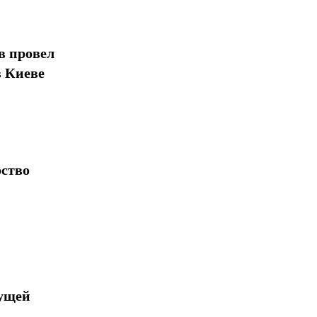
в провел
в Киеве
рство
дущей