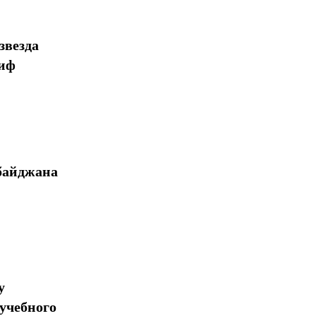
звезда
миф
байджана
у
учебного