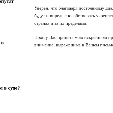
епутат
Уверен, что благодаря постоянному ди
будут и впредь способствовать укрепл
странах и за их пределами.
н
Прошу Вас принять мою искреннюю при
 в
внимание, выраженные в Вашем письм
в
Поделиться
 в суде?