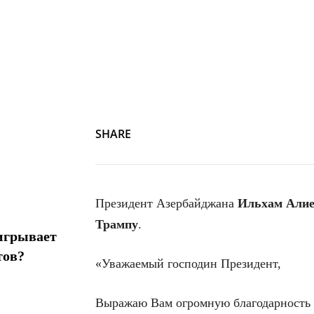
SHARE
Президент Азербайджана
Ильхам Али
Трампу
.
игрывает
тов?
«Уважаемый господин Президент,
Выражаю Вам огромную благодарность