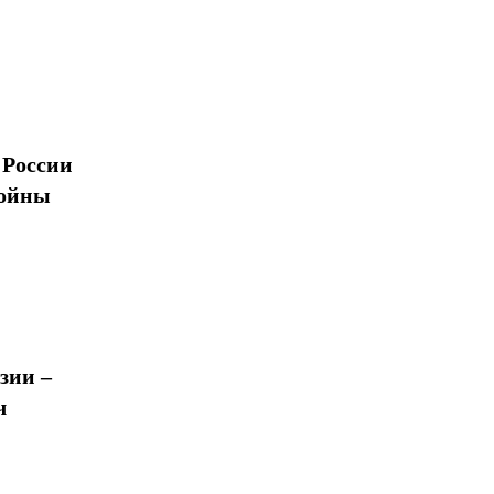
 России
войны
зии –
ч