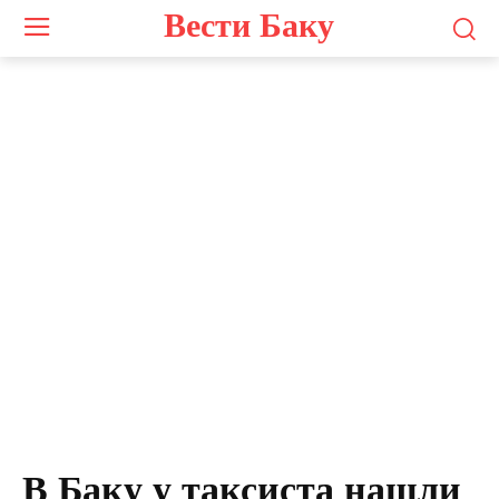
Вести Баку
Photo by
Markus Spiske
on
Unsplash
В Баку у таксиста нашли