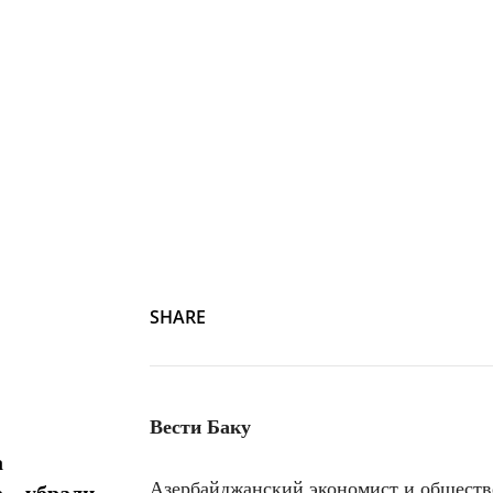
SHARE
Вести Баку
а
Азербайджанский экономист и общест
 – убрали