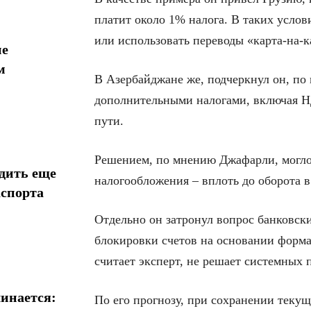
платит около 1% налога. В таких усло
или использовать переводы «карта-на-к
ие
м
В Азербайджане же, подчеркнул он, по 
дополнительными налогами, включая Н
пути.
Решением, по мнению Джафарли, могло
дить еще
налогообложения – вплоть до оборота в
аспорта
Отдельно он затронул вопрос банковск
блокировки счетов на основании форма
считает эксперт, не решает системных
инается:
По его прогнозу, при сохранении текущ