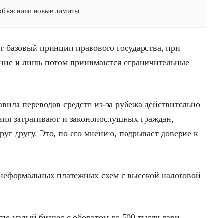
 объяснили новые лимиты
ет базовый принцип правового государства, при
ание и лишь потом принимаются ограничительные
вила переводов средств из-за рубежа действительно
ния затрагивают и законопослушных граждан,
уг другу. Это, по его мнению, подрывает доверие к
 неформальных платежных схем с высокой налоговой
где малый бизнес с оборотом до 500 тысяч лари