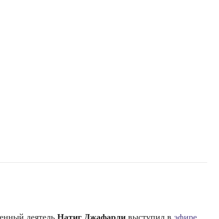
венный деятель
Натиг Джафарли
выступил в
эфире