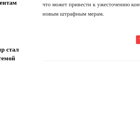
иентам
что может привести к ужесточению кон
новым штрафным мерам.
р стал
темой
Поделиться