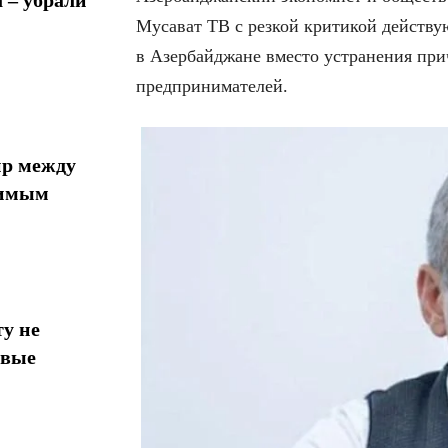
Мусават ТВ с резкой критикой действу
в Азербайджане вместо устранения при
предпринимателей.
ир между
тимым
у не
овые