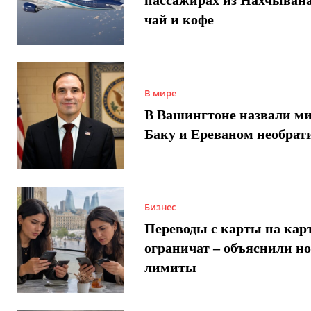
чай и кофе
В мире
В Вашингтоне назвали м
Баку и Ереваном необра
Бизнес
Переводы с карты на карт
ограничат – объяснили н
лимиты