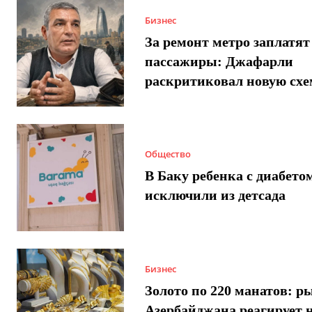
Бизнес
За ремонт метро заплатят
пассажиры: Джафарли
раскритиковал новую схе
Общество
В Баку ребенка с диабето
исключили из детсада
Бизнес
Золото по 220 манатов: р
Азербайджана реагирует 