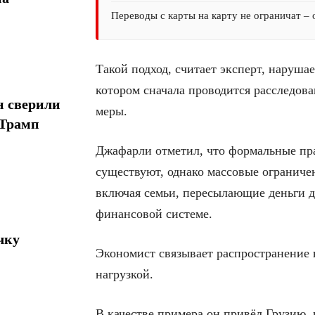
Переводы с карты на карту не ограничат –
Такой подход, считает эксперт, наруша
котором сначала проводится расследов
н сверили
меры.
 Трамп
Джафарли отметил, что формальные пра
существуют, однако массовые ограниче
включая семьи, пересылающие деньги др
финансовой системе.
чку
Экономист связывает распространение
нагрузкой.
В качестве примера он привёл Грузию, 