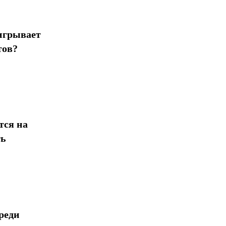
игрывает
тов?
тся на
ть
реди