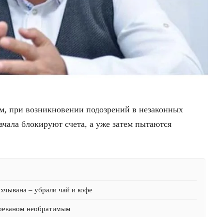
вам, при возникновении подозрений в незаконных
чала блокируют счета, а уже затем пытаются
хчывана – убрали чай и кофе
Ереваном необратимым