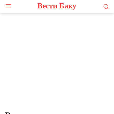
Вести Баку
Photo by
Adele Morris
on
Unsplash