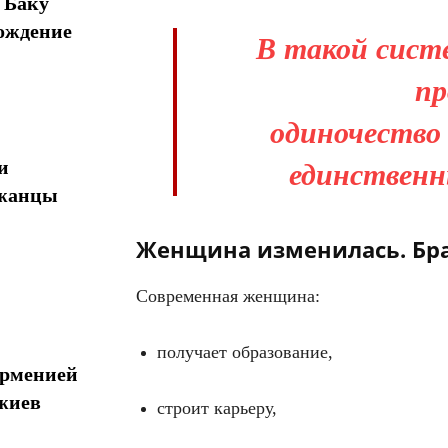
 Баку
ождение
В такой сис
пр
одиночество 
и
единственн
джанцы
Женщина изменилась. Брак
Современная женщина:
получает образование,
Арменией
жиев
строит карьеру,