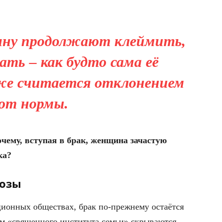
ну продолжают клеймить,
ать – как будто сама её
же считается отклонением
от нормы.
очему, вступая в брак, женщина зачастую
ка?
розы
ионных обществах, брак по-прежнему остаётся
ом «священного института семьи» скрываются