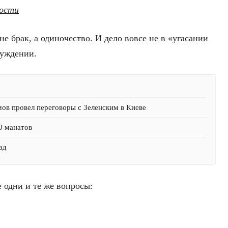
ности
 брак, а одиночество. И дело вовсе не в «угасании
буждении.
мов провел переговоры с Зеленским в Киеве
0 манатов
ад
одни и те же вопросы: