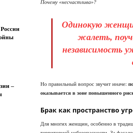
Почему «несчастлива»?
Одинокую женщи
 России
жалеть, поуч
войны
независимость у
Но правильный вопрос звучит иначе:
п
зии –
оказывается в зоне повышенного рис
ч
Брак как пространство уг
Для многих женщин, особенно в традиц
территорией небезопасности. За фасад