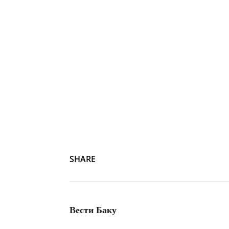
Photo by
Zulfugar Karimov
on
Unsplash
SHARE
Вести Баку