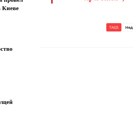
в Киеве
TAGS
Нед
рство
Поделиться
дущей