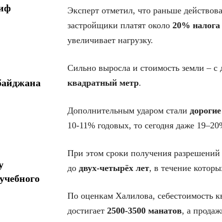
миф
Эксперт отметил, что раньше действов
застройщики платят около
20% налога
увеличивает нагрузку.
Сильно выросла и стоимость земли – с
байджана
квадратный метр
.
Дополнительным ударом стали
дорогие
10-11% годовых, то сегодня даже 19–2
При этом сроки получения разрешений 
у
до
двух-четырёх лет
, в течение котор
учебного
По оценкам Халилова, себестоимость к
достигает
2500-3500 манатов
, а прода