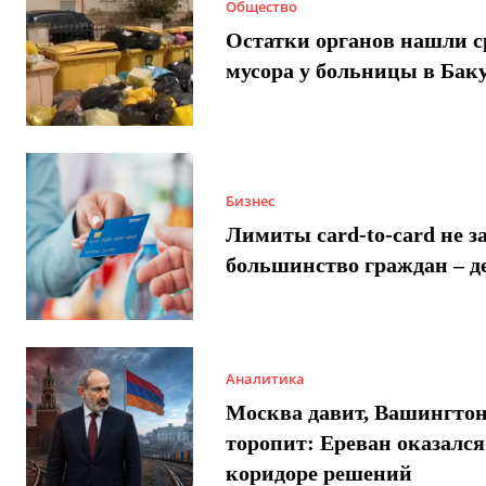
Общество
Остатки органов нашли с
мусора у больницы в Бак
Бизнес
Лимиты card-to-card не з
большинство граждан – д
Аналитика
Москва давит, Вашингто
торопит: Ереван оказался
коридоре решений