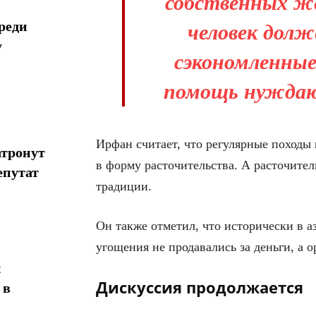
собственных же
реди
человек долж
у
сэкономленные
помощь нуждающ
Ирфан считает, что регулярные походы
атронут
в форму расточительства. А расточител
епутат
традиции.
Он также отметил, что исторически в 
угощения не продавались за деньги, а 
н
Дискуссия продолжается
 в