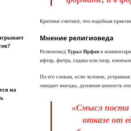
Критики считают, что подобная практик
Мнение религиоведа
игрывает
тов?
Религиовед
Турал Ирфан
в комментари
ифтар, фитра, садака или назр, изнача
По его словам, если человек, устраива
ожидает выгоды, духовная ценность пос
тся на
ть
«Смысл поста 
отказе от е