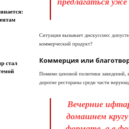
предлагаться уже з
инается:
иентам
Ситуация вызывает дискуссию: допуст
коммерческий продукт?
Коммерция или благотво
р стал
темой
Помимо ценовой политики заведений, в
дорогие рестораны среди части верующ
Вечерние ифтар
домашнем кругу
формате, а в ф