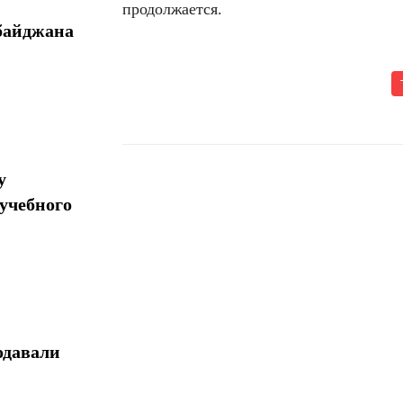
продолжается.
байджана
у
учебного
Поделиться
одавали